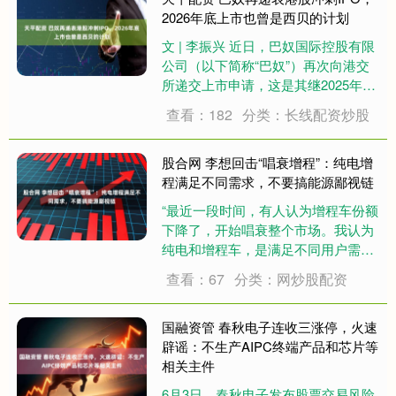
方....
2026年底上市也曾是西贝的计划
文 | 李振兴 近日，巴奴国际控股有限
公司（以下简称“巴奴”）再次向港交
所递交上市申请，这是其继2025年12
月首份招股书失效后的二次递表。曾
查看：182
分类：长线配资炒股
被巴奴创始人杜中兵支持的西贝贾国
龙已经退居幕后，西贝的上市步伐也
大幅放慢或难以实现了。 业绩三年
股合网 李想回击“唱衰增程”：纯电增
持....
程满足不同需求，不要搞能源鄙视链
“最近一段时间，有人认为增程车份额
下降了，开始唱衰整个市场。我认为
纯电和增程车，是满足不同用户需
求，不要踩一捧一，不要搞能源鄙视
查看：67
分类：网炒股配资
链，要尊重用户对长途和野外使用汽
油完全没有焦虑的偏好。”6月17日，
理想汽车董事长李想发文驳斥“新能源
国融资管 春秋电子连收三涨停，火速
车能源形式....
辟谣：不生产AIPC终端产品和芯片等
相关主件
6月3日，春秋电子发布股票交易风险