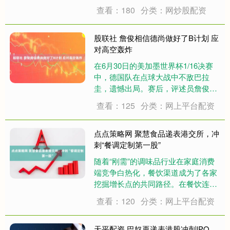
上就遇到这辆车顶箱没关，提醒了20
查看：180
分类：网炒股配资
公里对方没看明白，后来停车时遇到
跟她说了下才关掉。....
股联社 詹俊相信德尚做好了B计划 应
对高空轰炸
在6月30日的美加墨世界杯1/16决赛
中，德国队在点球大战中不敌巴拉
圭，遗憾出局。赛后，评述员詹俊对
此进行了点评。 他认为这是一个大冷
查看：125
分类：网上平台配资
门，指出纳格尔斯曼坚持地面战的策
略让德国队的传统优势——高空轰炸
只能作为备选方案。围绕沃尔特马德
点点策略网 聚慧食品递表港交所，冲
的战术也显....
刺“餐调定制第一股”
随着“刚需”的调味品行业在家庭消费
端竞争白热化，餐饮渠道成为了各家
挖掘增长点的共同路径。在餐饮连锁
化浪潮持续加剧的过程中，作为“幕后
查看：120
分类：网上平台配资
英雄”的餐饮调味品定制企业也开始逐
渐走向台前。 图源：聚慧食品招股书
（截图） 6月17日，“中国最大的第三
天平配资 巴奴再递表港股冲刺IPO，