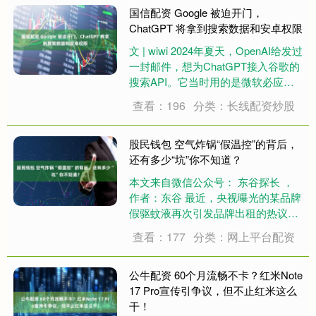
群需求、助力商圈及区域经济。 由上
国信配资 Google 被迫开门，
游新闻联....
ChatGPT 将拿到搜索数据和安卓权限
文 | wiwi 2024年夏天，OpenAI给发过
一封邮件，想为ChatGPT接入谷歌的
搜索API。它当时用的是微软必应，
嫌效果不够好。据路透社报道的庭审
查看：196
分类：长线配资炒股
证词，谷歌在当年8月回绝了这个请
求，理由是这桩生意牵扯的竞争对手
太多。 两年后，20....
股民钱包 空气炸锅“假温控”的背后，
还有多少“坑”你不知道？
本文来自微信公众号： 东谷探长 ，
作者：东谷 最近，央视曝光的某品牌
假驱蚊液再次引发品牌出租的热议。
而年前荣事达的一口空气炸锅，温控
查看：177
分类：网上平台配资
旋钮是“假开关”的视频，更是引爆网
络！ 不少网友拆开自家空气炸锅一
看，直接傻眼——温控旋钮根本没接
公牛配资 60个月流畅不卡？红米Note
线，纯属摆....
17 Pro宣传引争议，但不止红米这么
干！