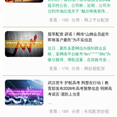
提示性公告。公司称，近期，公司关
注到市场出现关于 “戴尔将推英伟达
Arm架构AIPC”、“戴尔AI服务器需求
查看：195
分类：网上平台配资
大增，股价大幅提升”及“机器人业
务”的传闻，同时市场对公司收购丹麦
液冷公司 Asetek 及公司拟....
股莘配资 辟谣！网传“山姆会员超市
即将落户夏邑”为不实信息
近日，夏邑县委网信办接到群众反
映，某网络平台账号“tbn******39o”为
吸引眼球、博取流量，在其账号发布
视频称：“山姆会员超市即将落户夏
查看：176
分类：网炒股配资
邑、预计2026年11月开业”相关信
息，引发网民关注。经核实，山姆会
员商店目前暂无河南省夏邑县开店....
武汉世牛 护航高考 荆楚在行动丨教
育部发布2026年高考预警信息 明辨高
考谣言 谨防上当受
....
查看：185
分类：长线配资炒股