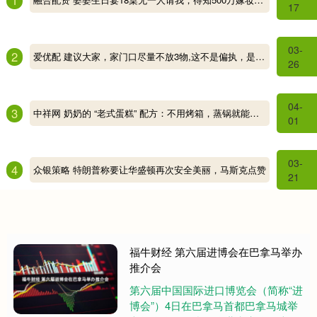
17
03-
2
爱优配 建议大家，家门口尽量不放3物,这不是偏执，是过来人的经验！_镜子_家庭_好运
26
04-
3
中祥网 奶奶的 “老式蛋糕” 配方：不用烤箱，蒸锅就能做，比买的健康_面糊_蒸笼_带着
01
03-
4
众银策略 特朗普称要让华盛顿再次安全美丽，马斯克点赞
21
福牛财经 第六届进博会在巴拿马举办
推介会
第六届中国国际进口博览会（简称“进
博会”）4日在巴拿马首都巴拿马城举