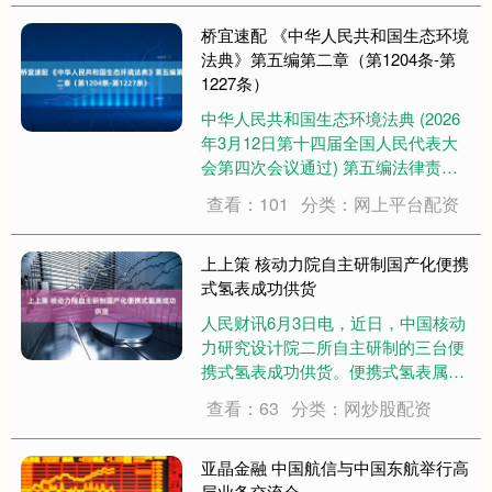
桥宜速配 《中华人民共和国生态环境
法典》第五编第二章（第1204条-第
1227条）
中华人民共和国生态环境法典 (2026
年3月12日第十四届全国人民代表大
会第四次会议通过) 第五编法律责任
和附则 第二章法律责任分则 第十一
查看：101
分类：网上平台配资
节违反化学物质污染风险管控、电磁
辐射和光污染防治规定 第一千二百零
四条违反本法第二编第九分编规定，
上上策 核动力院自主研制国产化便携
适....
式氢表成功供货
人民财讯6月3日电，近日，中国核动
力研究设计院二所自主研制的三台便
携式氢表成功供货。便携式氢表属于
核电化学监测仪表，体积小、方便携
查看：63
分类：网炒股配资
带，用于在线仪表的比对校准、特定
工况下的应急监测以及实验室分析参
考。在此之前，便携式氢表全部采用
亚晶金融 中国航信与中国东航举行高
进口产品，核动....
层业务交流会