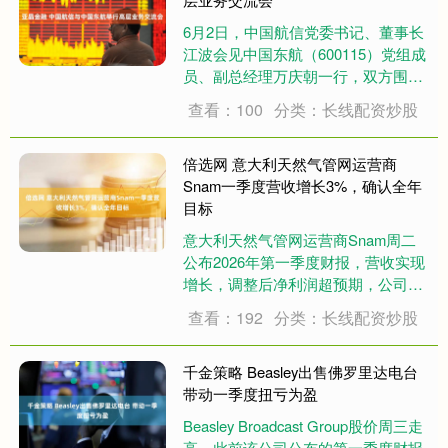
6月2日，中国航信党委书记、董事长
江波会见中国东航（600115）党组成
员、副总经理万庆朝一行，双方围
绕“十五五”战略落地、核心业务协
查看：100
分类：长线配资炒股
同、国际化发展、数智化赋能等议题
深入交流。中国航信党委常委、股份
公司副总经理杜晓铭参加会见。 江波
倍选网 意大利天然气管网运营商
对中国东....
Snam一季度营收增长3%，确认全年
目标
意大利天然气管网运营商Snam周二
公布2026年第一季度财报，营收实现
增长，调整后净利润超预期，公司同
时确认了全年业绩指引。 营收与盈利
查看：192
分类：长线配资炒股
数据 财报显示，Snam一季度总营收
达9.99亿欧元，同比增长3%，符合市
场预期。调整后EBITDA为7....
千金策略 Beasley出售佛罗里达电台
带动一季度扭亏为盈
Beasley Broadcast Group股价周三走
高，此前该公司公布的第一季度财报