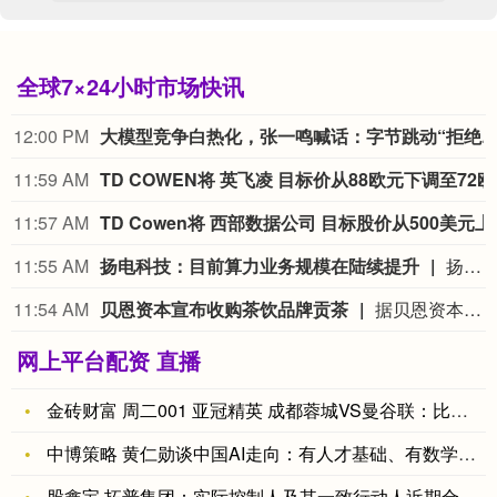
全球7×24小时市场快讯
12:00 PM
大模型竞争白热化，张一鸣喊话：字节跳动“拒
11:59 AM
TD 
11:57 AM
TD Cowen将
11:55 AM
扬电科技：目前算力业务规模在陆续提升
扬电科技8月6日在互动平台表示，公司已正常开展相关算力业务，目前业务规模在陆续提升。
11:54 AM
贝恩资本宣布收购茶饮品牌贡茶
据贝恩资本官网消息，贝恩资本8月5日宣布，已同意从TA Associates及贡茶全球（Gong cha Global）其他股东手中收购茶饮品牌贡茶。具体交易财务条款未披露。在满足惯常交割条件下，交易预计于今年第四季度完成。
网上平台配资 直播
金砖财富 周二001 亚冠精英 成都蓉城VS曼谷联：比分预测
中博策略 黄仁勋谈中国AI走向：有人才基础、有数学文化传统，
股鑫宝 拓普集团：实际控制人及其一致行动人近期合计减持134