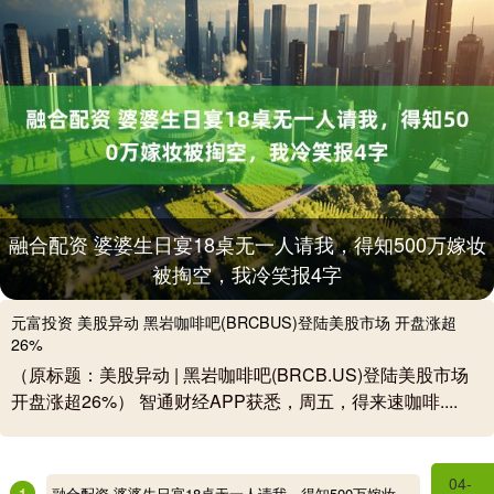
融合配资 婆婆生日宴18桌无一人请我，得知500万嫁妆
被掏空，我冷笑报4字
元富投资 美股异动 黑岩咖啡吧(BRCBUS)登陆美股市场 开盘涨超
26%
（原标题：美股异动 | 黑岩咖啡吧(BRCB.US)登陆美股市场
开盘涨超26%） 智通财经APP获悉，周五，得来速咖啡....
04-
1
融合配资 婆婆生日宴18桌无一人请我，得知500万嫁妆被掏空，我冷笑报4字