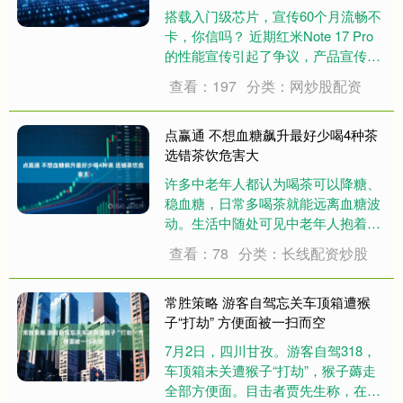
搭载入门级芯片，宣传60个月流畅不
卡，你信吗？ 近期红米Note 17 Pro
的性能宣传引起了争议，产品宣传详
情页里“60个月流畅不卡”几个字写得
查看：197
分类：网炒股配资
很大。 但一些网友发现，宣传页最后
的小字写着：流畅不等于绝对不卡
顿。 宣传流畅不卡，但又说不是....
点赢通 不想血糖飙升最好少喝4种茶
选错茶饮危害大
许多中老年人都认为喝茶可以降糖、
稳血糖，日常多喝茶就能远离血糖波
动。生活中随处可见中老年人抱着保
温杯泡茶，大家普遍将茶水视为清淡
查看：78
分类：长线配资炒股
无负担的养生饮品，认为其能辅助调
节代谢。 然而，真实的健康真相与大
众的认知大相径庭。许多人只知道茶
常胜策略 游客自驾忘关车顶箱遭猴
叶有养生功效，....
子“打劫” 方便面被一扫而空
7月2日，四川甘孜。游客自驾318，
车顶箱未关遭猴子“打劫”，猴子薅走
全部方便面。目击者贾先生称，在路