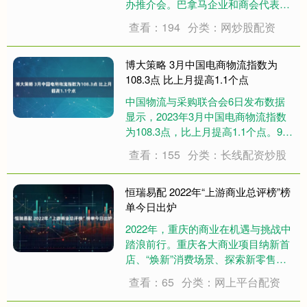
办推介会。巴拿马企业和商会代表以
及部分驻巴中资企业代表参会。 中国
查看：194
分类：网炒股配资
国际进口博览局副局长刘福学在推介
会上表示，2017年，巴拿马成为首个
同中国签署共建“一带一路”谅解备忘
博大策略 3月中国电商物流指数为
录的....
108.3点 比上月提高1.1个点
中国物流与采购联合会6日发布数据
显示，2023年3月中国电商物流指数
为108.3点，比上月提高1.1个点。9个
分项指数中，除人员指数有所回落
查看：155
分类：长线配资炒股
外，总业务量指数、农村业务量指
数、实载率指数、履约率指数、成本
指数、库存周转指数、物流时效指数
恒瑞易配 2022年“上游商业总评榜”榜
和满意....
单今日出炉
2022年，重庆的商业在机遇与挑战中
踏浪前行。重庆各大商业项目纳新首
店、“焕新”消费场景、探索新零售模
式、创造潮流影响力，头部商业以强
查看：65
分类：网上平台配资
大的行动力推动行业革新、带动重庆
商业向上；区域商业积极满足周边客