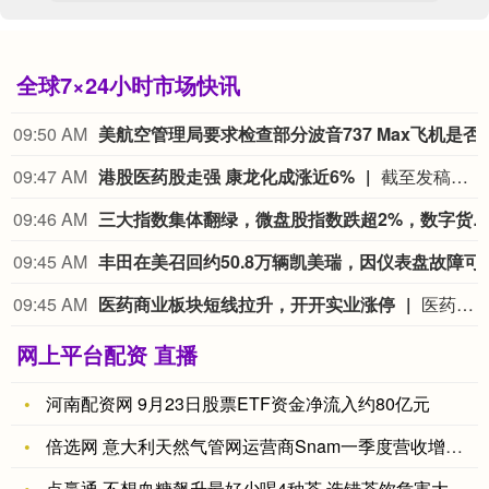
全球7×24小时市场快讯
09:50 AM
美航空管理局要求检查部分波音7
09:47 AM
港股医药股走强 康龙化成涨近6%
截至发稿，康龙化成(03759.HK)涨5.63%，药明康德(02359.HK)涨3.34%，药明生物(02269.HK)涨3.04%。
09:46 AM
三大指数集体翻绿，微盘股指数跌超2%，数字货币、软件开发、游戏、影视等方向跌幅居前，沪深京三市下跌个股超47
09:45 AM
丰田在美召回约50.8万辆
09:45 AM
医药商业板块短线拉升，开开实业涨停
医药商业板块短线拉升，开开实业涨停，瑞康医药、人民同泰、合富中国、华人健康、塞力医疗等纷纷走高。
网上平台配资 直播
河南配资网 9月23日股票ETF资金净流入约80亿元
倍选网 意大利天然气管网运营商Snam一季度营收增长3%，确
点赢通 不想血糖飙升最好少喝4种茶 选错茶饮危害大