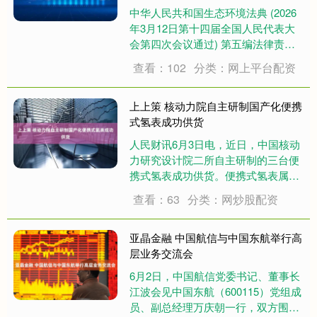
中华人民共和国生态环境法典 (2026
年3月12日第十四届全国人民代表大
会第四次会议通过) 第五编法律责任
和附则 第二章法律责任分则 第十一
查看：102
分类：网上平台配资
节违反化学物质污染风险管控、电磁
辐射和光污染防治规定 第一千二百零
四条违反本法第二编第九分编规定，
上上策 核动力院自主研制国产化便携
适....
式氢表成功供货
人民财讯6月3日电，近日，中国核动
力研究设计院二所自主研制的三台便
携式氢表成功供货。便携式氢表属于
核电化学监测仪表，体积小、方便携
查看：63
分类：网炒股配资
带，用于在线仪表的比对校准、特定
工况下的应急监测以及实验室分析参
考。在此之前，便携式氢表全部采用
亚晶金融 中国航信与中国东航举行高
进口产品，核动....
层业务交流会
6月2日，中国航信党委书记、董事长
江波会见中国东航（600115）党组成
员、副总经理万庆朝一行，双方围