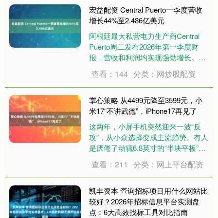
正 财报显示，Beas....
宏益配资 Central Puerto一季度营收
增长44%至2.486亿美元
阿根廷最大私营电力生产商Central
Puerto周二发布2026年第一季度财
报，营收和利润均实现强劲增长。财
报显示，公司一季度销售收入达2.486
查看：144
分类：网炒股配资
亿美元，环比增长44%，同比增长
27%。 能源销售贡献超九成营收 作
为公司核心业务的能源销....
掌心策略 从4499元降至3599元，小
米17“不讲武德”，iPhone17再见了
这两年，小屏手机突然迎来一波“反
攻”，从小众选择变成主流趋势。有人
是厌倦了动辄6.8英寸的“半块平板”，
有人只是想找回单手操作的轻松感。
查看：211
分类：网上平台配资
而在这股潮流里，小米17的出现，不
只是跟风，而是直接把“小屏旗舰”这
条路走到了一个新高度。 在一众小屏
凯丰资本 查询招标项目用什么网站比
机....
较好？2026年招标信息平台实测盘
点：6大高效找标工具对比指南