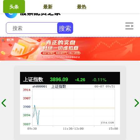
头条
最新
最热
搜索
上证指数
3896.09
-4.26
-0.11%