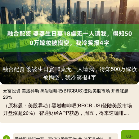
融合配资 婆婆生日宴18桌无一人请我，得知500万嫁妆
被掏空，我冷笑报4字
元富投资 美股异动 黑岩咖啡吧(BRCBUS)登陆美股市场 开盘涨超
26%
（原标题：美股异动 | 黑岩咖啡吧(BRCB.US)登陆美股市场
开盘涨超26%） 智通财经APP获悉，周五，得来速咖啡....
03-
1
爱优配 建议大家，家门口尽量不放3物,这不是偏执，是过来人的经验！_镜子_家庭_好运