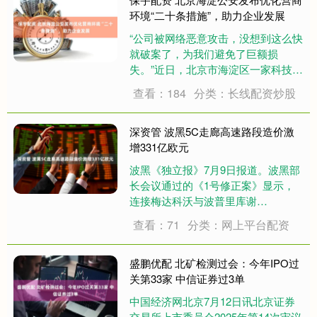
环境“二十条措施”，助力企业发展
“公司被网络恶意攻击，没想到这么快
就破案了，为我们避免了巨额损
失。”近日，北京市海淀区一家科技企
业负责人向办案民警表达感谢，这是
查看：184
分类：长线配资炒股
海淀公安优化法治化营商环境建设，
取得系列举措成效的一个生动缩影。
7月10日，海淀公安分局举办“护航·共
深资管 波黑5C走廊高速路段造价激
进”主题发....
增331亿欧元
波黑《独立报》7月9日报道。波黑部
长会议通过的《1号修正案》显示，
连接梅达科沃与波普里库谢
（Medakovo–Popriku e）的5C走廊高
查看：71
分类：网上平台配资
速公路关键路段预算从原计划的3.91
亿欧元大幅上调至7.22亿欧元，增幅
达3.31亿欧元。该项目对....
盛鹏优配 北矿检测过会：今年IPO过
关第33家 中信证券过3单
中国经济网北京7月12日讯北京证券
交易所上市委员会2025年第14次审议