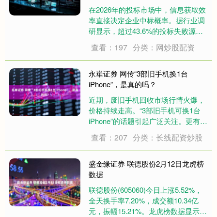
在2026年的投标市场中，信息获取效
率直接决定企业中标概率。据行业调
研显示，超过43.6%的投标失败源于
基础信息核查疏漏，而传统人工找标
查看：197
分类：网炒股配资
方式平均每天消耗1-2小时，效率低下
且漏标率高达30%以上。本文基于
2026年行业最新数据，从平台背
永崋证券 网传“3部旧手机换1台
景、....
iPhone”，是真的吗？
近期，废旧手机回收市场行情火爆，
价格持续走高。“3部旧手机可换1台
iPhone”的话题引起广泛关注。更有商
家称，以往屏幕碎裂、无法开机的报
查看：207
分类：长线配资炒股
废机回收价仅几十元，如今价格已经
飙升到几百元。废旧手机真的有这么
高价值吗？这波上涨行情背后又有哪
盛金缘证券 联德股份2月12日龙虎榜
些因素....
数据
联德股份(605060)今日上涨5.52%，
全天换手率7.20%，成交额10.34亿
元，振幅15.21%。龙虎榜数据显示，