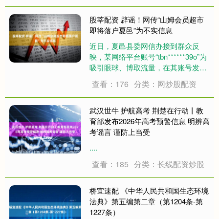
务”的传闻，同时市场对公司收购丹麦
液冷公司 Asetek 及公司拟....
股莘配资 辟谣！网传“山姆会员超市
即将落户夏邑”为不实信息
近日，夏邑县委网信办接到群众反
映，某网络平台账号“tbn******39o”为
吸引眼球、博取流量，在其账号发布
视频称：“山姆会员超市即将落户夏
查看：176
分类：网炒股配资
邑、预计2026年11月开业”相关信
息，引发网民关注。经核实，山姆会
员商店目前暂无河南省夏邑县开店....
武汉世牛 护航高考 荆楚在行动丨教
育部发布2026年高考预警信息 明辨高
考谣言 谨防上当受
....
查看：185
分类：长线配资炒股
桥宜速配 《中华人民共和国生态环境
法典》第五编第二章（第1204条-第
1227条）