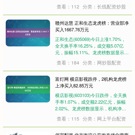
机构净买入4806.79万元，沪股通净
查看：112
分类：长线配资炒股
卖出2548.19万元，营业部席位合计
净卖出9135.03万元。 上交所公开信
息....
赣州达慧 正和生态龙虎榜：营业部净
买入1667.76万元
正和生态(605069)今日上涨1.70%，
全天换手率16.25%，成交额5.07亿
元，振幅15.11%。龙虎榜数据显示，
营业部席位合计净买入1667.76万
查看：184
分类：网炒股配资
元。 上交所公开信息显示，当日该股
因日振幅值达15.11%上榜，营业部席
位合计净买....
富灯网 横店影视跌停，2机构龙虎榜
上净买入82.85万元
横店影视(603103)今日跌停，全天换
手率1.07%，成交额2.22亿元，振幅
2.02%。龙虎榜数据显示，机构净买
入82.85万元，营业部席位合计净卖出
查看：115
分类：网上平台配资
179.43万元。 上交所公开信息显示，
当日该股因日跌幅偏离值达-10.06%
上榜，机....
保宇配资 北京海淀公安发布优化营商