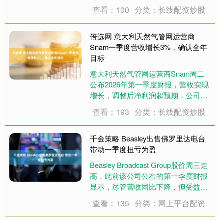
绕“十五五”战略落地、核心业务协
查看：100
分类：长线配资炒股
同、国际化发展、数智化赋能等议题
深入交流。中国航信党委常委、股份
公司副总经理杜晓铭参加会见。 江波
倍选网 意大利天然气管网运营商
对中国东....
Snam一季度营收增长3%，确认全年
目标
意大利天然气管网运营商Snam周二
公布2026年第一季度财报，营收实现
增长，调整后净利润超预期，公司同
时确认了全年业绩指引。 营收与盈利
查看：193
分类：长线配资炒股
数据 财报显示，Snam一季度总营收
达9.99亿欧元，同比增长3%，符合市
场预期。调整后EBITDA为7....
千金策略 Beasley出售佛罗里达电台
带动一季度扭亏为盈
Beasley Broadcast Group股价周三走
高，此前该公司公布的第一季度财报
显示，尽管营收同比下降，但受益于
出售佛罗里达州迈尔斯堡电台带来的
查看：135
分类：网上平台配资
资产处置收益，公司成功实现扭亏为
盈。 财务数据：营收下滑但净利润转