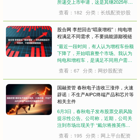
所递交上市申请，这是其继2025年12
月首份招股书失效后的二次递表。曾
查看：182
分类：长线配资炒股
被巴奴创始人杜中兵支持的西贝贾国
龙已经退居幕后，西贝的上市步伐也
大幅放慢或难以实现了。 业绩三年
股合网 李想回击“唱衰增程”：纯电增
持....
程满足不同需求，不要搞能源鄙视链
“最近一段时间，有人认为增程车份额
下降了，开始唱衰整个市场。我认为
纯电和增程车，是满足不同用户需
求，不要踩一捧一，不要搞能源鄙视
查看：67
分类：网炒股配资
链，要尊重用户对长途和野外使用汽
油完全没有焦虑的偏好。”6月17日，
理想汽车董事长李想发文驳斥“新能源
国融资管 春秋电子连收三涨停，火速
车能源形式....
辟谣：不生产AIPC终端产品和芯片等
相关主件
6月3日，春秋电子发布股票交易风险
提示性公告。公司称，近期，公司关
注到市场出现关于 “戴尔将推英伟达
Arm架构AIPC”、“戴尔AI服务器需求
查看：195
分类：网上平台配资
大增，股价大幅提升”及“机器人业