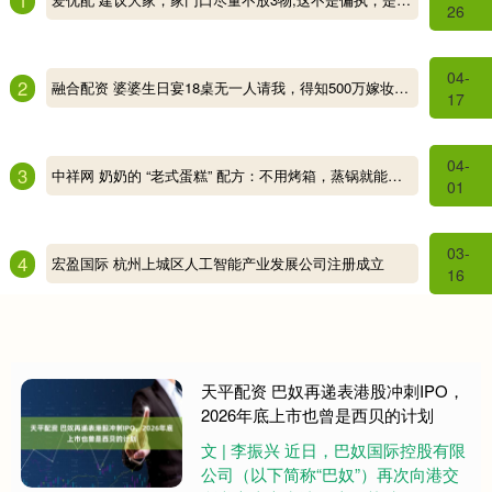
26
04-
2
融合配资 婆婆生日宴18桌无一人请我，得知500万嫁妆被掏空，我冷笑报4字
17
04-
3
中祥网 奶奶的 “老式蛋糕” 配方：不用烤箱，蒸锅就能做，比买的健康_面糊_蒸笼_带着
01
03-
4
宏盈国际 杭州上城区人工智能产业发展公司注册成立
16
天平配资 巴奴再递表港股冲刺IPO，
2026年底上市也曾是西贝的计划
文 | 李振兴 近日，巴奴国际控股有限
公司（以下简称“巴奴”）再次向港交